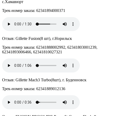
с.Хамавюрт
Трек-номер заказа: 62341894000371
Отзыв: Gillette Fusion(8 шт), г.Норильск
Трек-номер заказа: 62341888002992, 62341803001239,
62341893006466, 62341810027321
Отзыв: Gillette Mach3 Turbo(8шт), г. Буденновск
Трек-номер заказа: 62341889012136