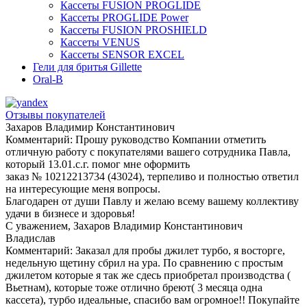
Кассеты FUSION PROGLIDE
Кассеты PROGLIDE Power
Кассеты FUSION PROSHIELD
Кассеты VENUS
Кассеты SENSOR EXCEL
Гели для бритья Gillette
Oral-B
Отзывы покупателей
Захаров Владимир Константинович
Комментарий:
Прошу руководство Компании отметить
отличную работу с покупателями вашего сотрудника Павла,
который 13.01.с.г. помог мне оформить
заказ № 10212213734 (43024), терпеливо и полностью ответил
на интересующие меня вопросы.
Благодарен от души Павлу и желаю всему вашему коллективу
удачи в бизнесе и здоровья!
С уважением, Захаров Владимир Константинович
Владислав
Комментарий:
Заказал для пробы джилет турбо, я восторге,
недельную щетину сбрил на ура. По сравнению с простым
джилетом которые я так же сдесь приобретал производства (
Вьетнам), которые тоже отлично бреют( 3 месяца одна
кассета), турбо идеальные, спасибо вам огромное!! Покупайте