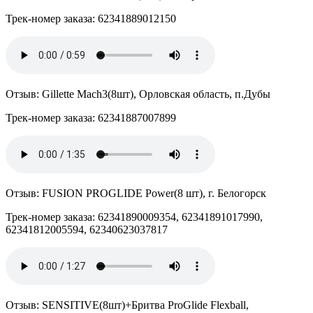
Трек-номер заказа: 62341889012150
Отзыв: Gillette Mach3(8шт), Орловская область, п.Дубы
Трек-номер заказа: 62341887007899
Отзыв: FUSION PROGLIDE Power(8 шт), г. Белогорск
Трек-номер заказа: 62341890009354, 62341891017990,
62341812005594, 62340623037817
Отзыв: SENSITIVE(8шт)+Бритва ProGlide Flexball,