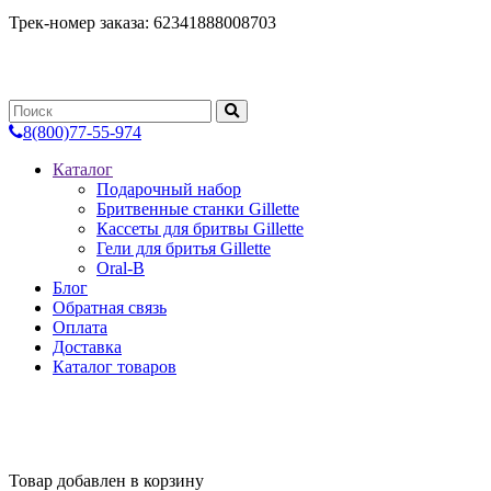
Трек-номер заказа: 62341888008703
8(800)77-55-974
Каталог
Подарочный набор
Бритвенные станки Gillette
Каcсеты для бритвы Gillette
Гели для бритья Gillette
Oral-B
Блог
Обратная связь
Оплата
Доставка
Каталог товаров
ИП Селяков П.В.
ИНН 661208737505
ОГРН 305661201200141
Товар добавлен в корзину