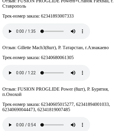
Отзыв: FUSION PROGLIDE Power8+Станок Flexball, г.
Ставрополь
Трек-номер заказа: 62341893007333
Отзыв: Gillette Mach3(8шт), Р. Татарстан, г.Азнакаево
Трек-номер заказа: 62340680061305
Отзыв: FUSION PROGLIDE Power (8шт), Р. Бурятия,
п.Онохой
Трек-номер заказа: 62340605015277, 62341894001033,
62340690044473, 62341819007485