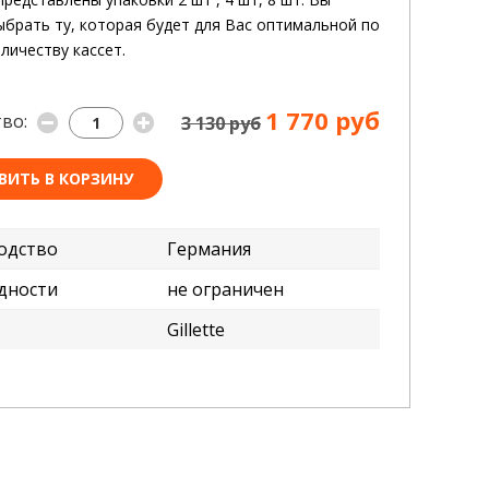
брать ту, которая будет для Вас оптимальной по
лличеству кассет.
1 770 руб
во:
3 130 руб
ВИТЬ В КОРЗИНУ
одство
Германия
дности
не ограничен
Gillette