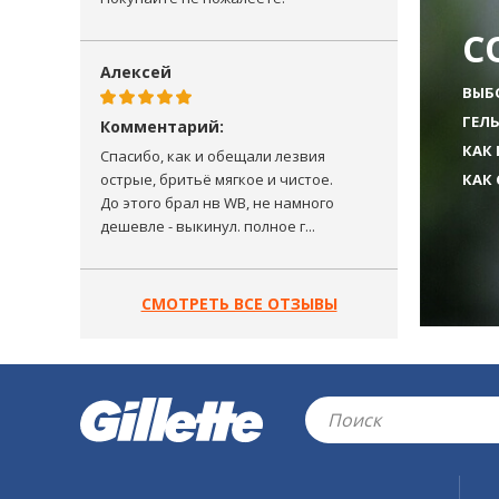
С
Алексей
ВЫБ
ГЕЛ
Комментарий:
КАК
Спасибо, как и обещали лезвия
КАК
острые, бритьё мягкое и чистое.
До этого брал нв WB, не намного
дешевле - выкинул. полное г...
СМОТРЕТЬ ВСЕ ОТЗЫВЫ