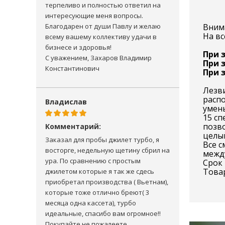
терпеливо и полностью ответил на
интересующие меня вопросы.
Благодарен от души Павлу и желаю
Вним
На вс
всему вашему коллективу удачи в
бизнесе и здоровья!
При з
С уважением, Захаров Владимир
При з
Константинович
При з
Лезв
распо
Владислав
умен
15 с
позво
Комментарий:
целый
Заказал для пробы джилет турбо, я
Все с
восторге, недельную щетину сбрил на
между
ура. По сравнению с простым
Срок 
Това
джилетом которые я так же сдесь
приобретал производства ( Вьетнам),
которые тоже отлично бреют( 3
месяца одна кассета), турбо
идеальные, спасибо вам огромное!!
Покупайте не пожалеете.