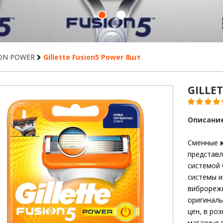
ION POWER
Gillette Fusion5 Power 8шт
GILLE
Описание
Сменные
представл
системой 
системы и
виброреж
оригиналь
цен, в ро
магазине 