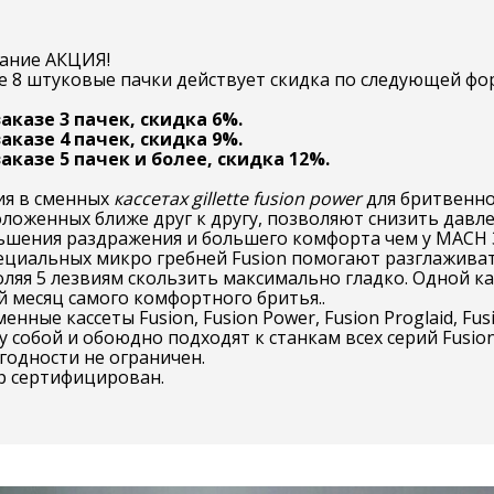
ание АКЦИЯ!
е 8 штуковые пачки действует скидка по следующей фо
аказе 3 пачек, скидка 6%.
аказе 4 пачек, скидка 9%.
аказе 5 пачек и более, скидка 12%.
ия в сменных
кассетах gillette fusion power
для бритвенно
ложенных ближе друг к другу, позволяют снизить давле
ьшения раздражения и большего комфорта чем у MACH 
пециальных микро гребней Fusion помогают разглажива
ляя 5 лезвиям скользить максимально гладко. Одной ка
 месяц самого комфортного бритья..
менные кассеты Fusion, Fusion Power, Fusion Proglaid, 
 собой и обоюдно подходят к станкам всех серий Fusion
годности не ограничен.
р сертифицирован.