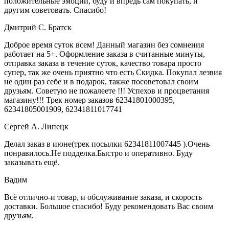
положительные эмоции, буду и впредь сам покупать, и
другим советовать. Спасибо!
Дмитрий С. Братск
Доброе время суток всем! Данный магазин без сомнения
работает на 5+. Оформление заказа в считанные минуты,
отправка заказа в течение суток, качество товара просто
супер, так же очень приятно что есть Скидка. Покупал лезвия
не один раз себе и в подарок, также посоветовал своим
друзьям. Советую не пожалеете !!! Успехов и процветания
магазину!!! Трек номер заказов 62341801000395,
62341805001909, 62341811017741
Сергей А. Липецк
Делал заказ в июне(трек посылки 62341811007445 ).Очень
понравилось.Не подделка.Быстро и оперативно. Буду
заказывать ещё.
Вадим
В­сё отлично-и товар, и­ обслуживание заказа,­ и скорость
доставки.­ Большое спасибо! Буд­у рекомендовать Вас с­воим
друзьям.